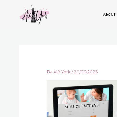
Skip
to
ABOUT
content
By
Alê York
/
20/06/2023