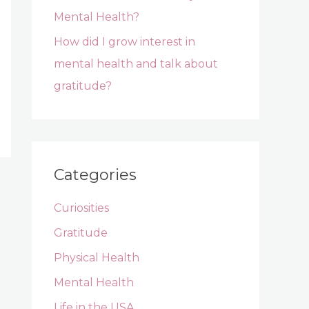
Mental Health?
How did I grow interest in
mental health and talk about
gratitude?
Categories
Curiosities
Gratitude
Physical Health
Mental Health
Life in the USA