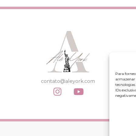
Para fornec
armazenar e
contato@aleyork.com
tecnologia
IDs exclusiv
negativamen