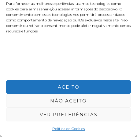
Para fornecer as melhores experiências, usamos tecnologias como
cookies para armazenar e/ou acessar informações do dispositivo. O
consentimento com essas tecnologias nos permitirá processar dados
como comportamento de navegação ou IDs exclusivos neste site. Não
consentir ou retirar o consentimento pode afetar negativamente certos
recursos e funções.
contato@aleyork.com
ACEITO
NÃO ACEITO
Copyright © 2026 Alê York
VER PREFERÊNCIAS
Desenvolvido por
Conexione
Política de Cookies