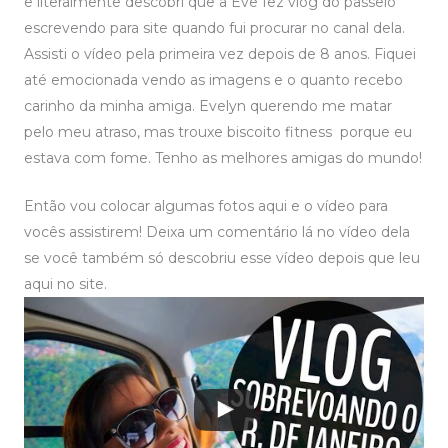
e literalmente descobri que a Eve fez vlog do passeio
escrevendo para site quando fui procurar no canal dela.
Assisti o vídeo pela primeira vez depois de 8 anos. Fiquei
até emocionada vendo as imagens e o quanto recebo
carinho da minha amiga. Evelyn querendo me matar
pelo meu atraso, mas trouxe biscoito fitness porque eu
estava com fome. Tenho as melhores amigas do mundo!
Então vou colocar algumas fotos aqui e o vídeo para
vocês assistirem! Deixa um comentário lá no vídeo dela
se você também só descobriu esse vídeo depois que leu
aqui no site.