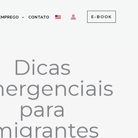
E-BOOK
 EMPREGO
CONTATO
Dicas
ergenciais
para
migrantes