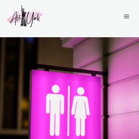
Ir
para
o
conteúdo