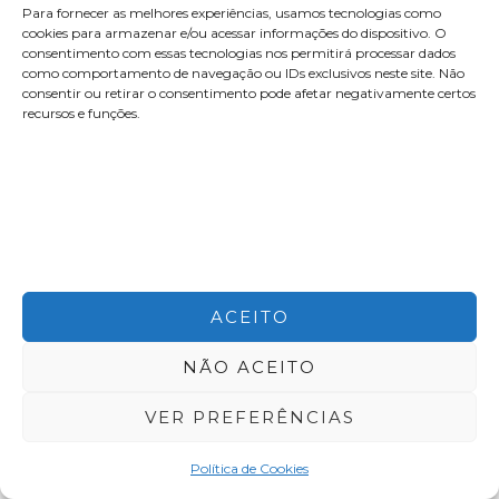
Para fornecer as melhores experiências, usamos tecnologias como
cookies para armazenar e/ou acessar informações do dispositivo. O
consentimento com essas tecnologias nos permitirá processar dados
como comportamento de navegação ou IDs exclusivos neste site. Não
consentir ou retirar o consentimento pode afetar negativamente certos
recursos e funções.
21. Chelsea Market
75 9th Ave, New York, NY 10011
chelseamarket.com
ACEITO
instagram.com/chelseamarketny
NÃO ACEITO
VER PREFERÊNCIAS
Política de Cookies