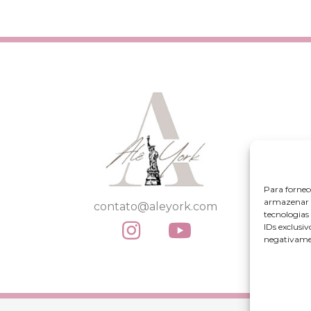
Para fornec
armazenar e
contato@aleyork.com
tecnologia
IDs exclusiv
negativamen