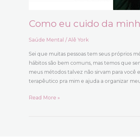
Como eu cuido da minh
Saúde Mental
/
Alê York
Sei que muitas pessoas tem seus próprios m
hábitos são bem comuns, mas temos que semp
meus métodos talvez não sirvam para você e v
terapêutico pra mim e ajuda a organizar me
Como
Read More »
eu
cuido
da
minha