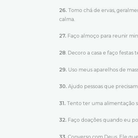
26.
Tomo chá de ervas, geralmen
calma.
27.
Faço almoço para reunir minh
28
. Decoro a casa e faço festas 
29.
Uso meus aparelhos de mass
30.
Ajudo pessoas que precisam
31.
Tento ter uma alimentação s
32.
Faço doações quando eu po
33.
Converso com Deus. Ele que 