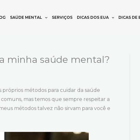
OG
SAÚDE MENTAL
SERVIÇOS
DICAS DOS EUA
DICAS DE
a minha saúde mental?
s próprios métodos para cuidar da saúde
m comuns, mas temos que sempre respeitar a
 meus métodos talvez não sirvam para você e