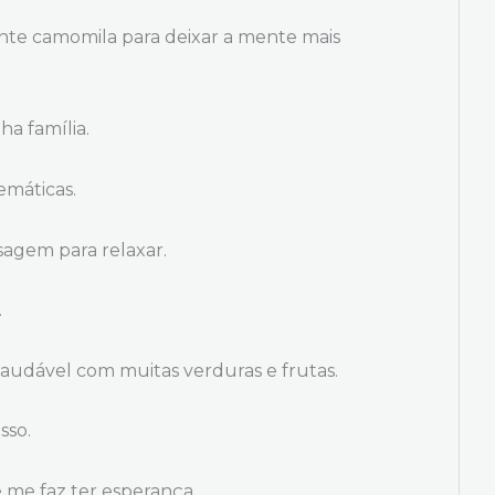
te camomila para deixar a mente mais
a família.
temáticas.
agem para relaxar.
.
audável com muitas verduras e frutas.
sso.
me faz ter esperança.