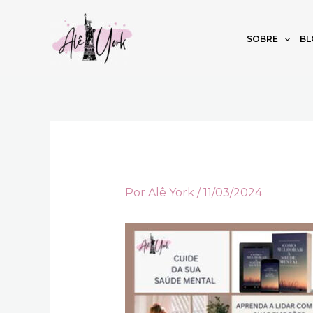
Ir
para
SOBRE
BL
o
conteúdo
Por
Alê York
/
11/03/2024