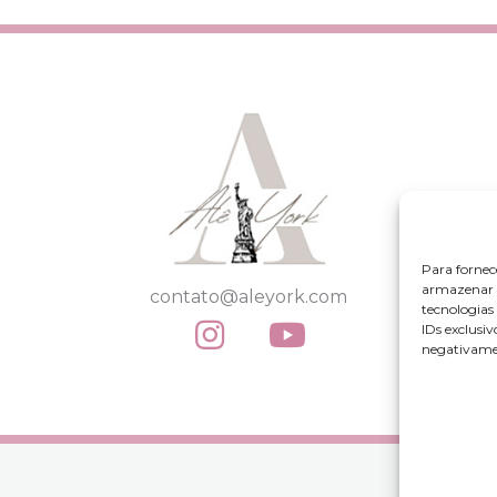
Para fornec
armazenar e
contato@aleyork.com
tecnologia
IDs exclusiv
negativamen