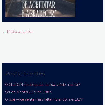
←
Mídia anterior
Posts recentes
O ChatGPT pode ajudar na sua saúde mental?
Saúde Mental x Saúde Física
O que você sente mais falta morando nos EUA?