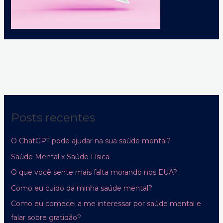
Posts recentes
O ChatGPT pode ajudar na sua saúde mental?
Saúde Mental x Saúde Física
O que você sente mais falta morando nos EUA?
Como eu cuido da minha saúde mental?
Como eu comecei a me interessar por saúde mental e
falar sobre gratidão?