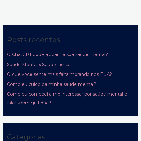
Posts recentes
O ChatGPT pode ajudar na sua saúde mental?
Saúde Mental x Saúde Física
O que você sente mais falta morando nos EUA?
Como eu cuido da minha saúde mental?
Como eu comecei a me interessar por saúde mental e
falar sobre gratidão?
Categorias