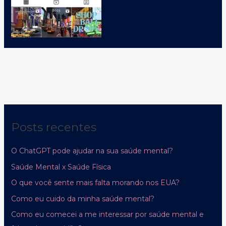
Posts recentes
O ChatGPT pode ajudar na sua saúde mental?
Saúde Mental x Saúde Física
O que você sente mais falta morando nos EUA?
Como eu cuido da minha saúde mental?
Como eu comecei a me interessar por saúde mental e