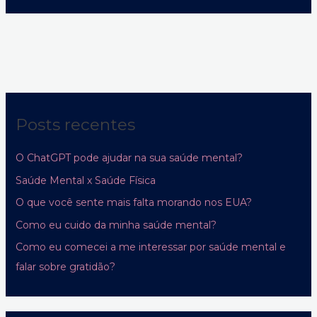
Posts recentes
O ChatGPT pode ajudar na sua saúde mental?
Saúde Mental x Saúde Física
O que você sente mais falta morando nos EUA?
Como eu cuido da minha saúde mental?
Como eu comecei a me interessar por saúde mental e
falar sobre gratidão?