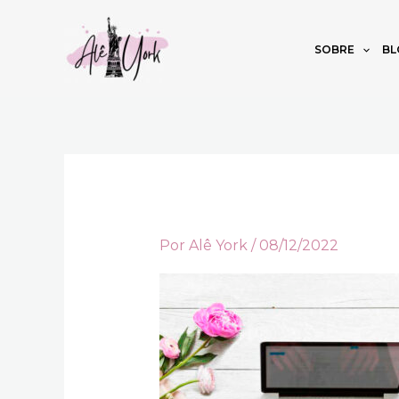
Ir
para
SOBRE
BL
o
conteúdo
Por
Alê York
/
08/12/2022