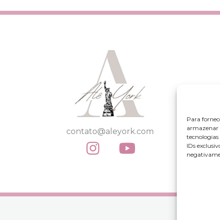
Para fornec
armazenar e
contato@aleyork.com
tecnologia
IDs exclusiv
negativamen