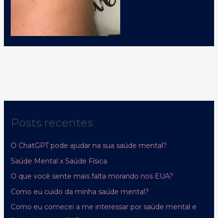
Posts recentes
O ChatGPT pode ajudar na sua saúde mental?
Saúde Mental x Saúde Física
O que você sente mais falta morando nos EUA?
Como eu cuido da minha saúde mental?
Como eu comecei a me interessar por saúde mental e