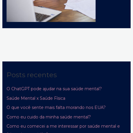
Posts recentes
O ChatGPT pode ajudar na sua saúde mental?
Saúde Mental x Saúde Física
O que você sente mais falta morando nos EUA?
Como eu cuido da minha saúde mental?
Como eu comecei a me interessar por saúde mental e