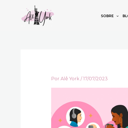
Ir
para
SOBRE
BL
o
conteúdo
Por
Alê York
/
17/07/2023