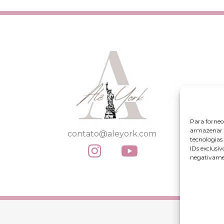
Para fornec
armazenar e
contato@aleyork.com
tecnologia
IDs exclusiv
negativamen