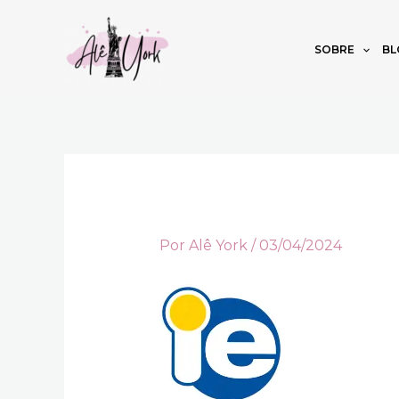
Ir
para
SOBRE
BL
o
conteúdo
Por
Alê York
/
03/04/2024