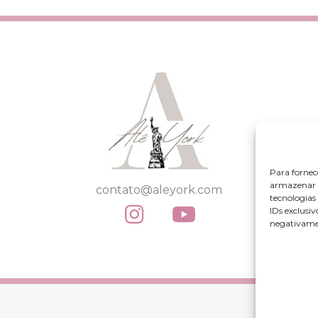
Para fornec
armazenar e
contato@aleyork.com
tecnologia
IDs exclusiv
negativamen