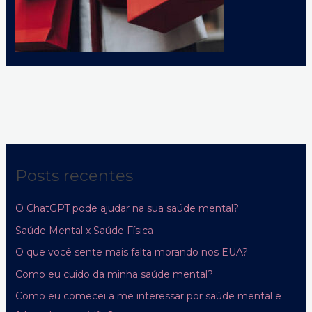
Posts recentes
O ChatGPT pode ajudar na sua saúde mental?
Saúde Mental x Saúde Física
O que você sente mais falta morando nos EUA?
Como eu cuido da minha saúde mental?
Como eu comecei a me interessar por saúde mental e