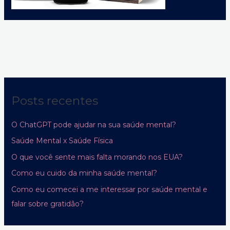
Posts recentes
O ChatGPT pode ajudar na sua saúde mental?
Saúde Mental x Saúde Física
O que você sente mais falta morando nos EUA?
Como eu cuido da minha saúde mental?
Como eu comecei a me interessar por saúde mental e
falar sobre gratidão?