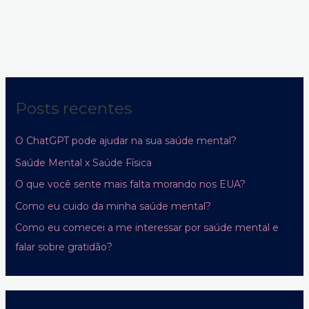
Posts recentes
O ChatGPT pode ajudar na sua saúde mental?
Saúde Mental x Saúde Física
O que você sente mais falta morando nos EUA?
Como eu cuido da minha saúde mental?
Como eu comecei a me interessar por saúde mental e
falar sobre gratidão?