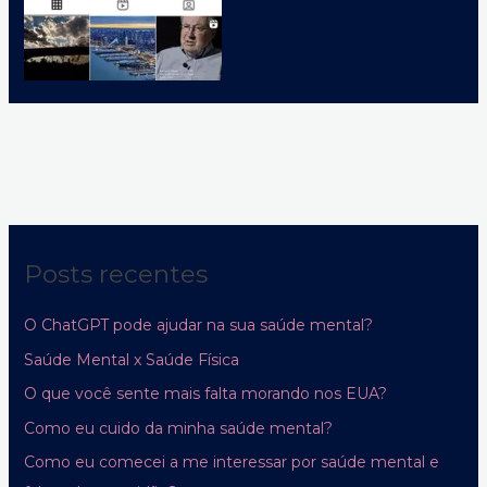
Posts recentes
O ChatGPT pode ajudar na sua saúde mental?
Saúde Mental x Saúde Física
O que você sente mais falta morando nos EUA?
Como eu cuido da minha saúde mental?
Como eu comecei a me interessar por saúde mental e