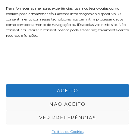
Para fornecer as melhores experiências, usamos tecnologias como
cookies para armazenar e/ou acessar informações do dispositivo. O
consentimento com essas tecnologias nos permitirá processar dados
como comportamento de navegação ou IDs exclusivos neste site. Não
consentir ou retirar o consentimento pode afetar negativamente certos
recursos e funções.
contato@aleyork.com
ACEITO
NÃO ACEITO
Copyright © 2026 Alê York
VER PREFERÊNCIAS
Desenvolvido por
Conexione
Política de Cookies