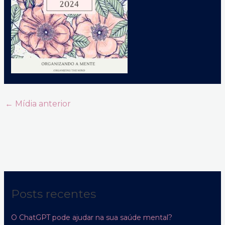
←
Mídia anterior
Posts recentes
O ChatGPT pode ajudar na sua saúde mental?