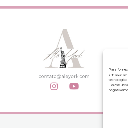
Para fornec
armazenar e
contato@aleyork.com
tecnologia
IDs exclusiv
negativamen