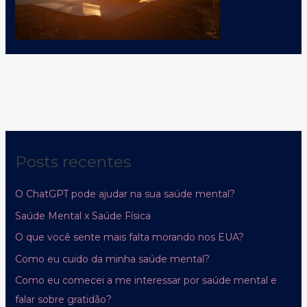
Posts recentes
O ChatGPT pode ajudar na sua saúde mental?
Saúde Mental x Saúde Física
O que você sente mais falta morando nos EUA?
Como eu cuido da minha saúde mental?
Como eu comecei a me interessar por saúde mental e
falar sobre gratidão?